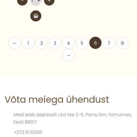
-
+
1
2
3
4
5
6
7
8
Võta meiega ühendust
Meid leiab aadressilt Lõvi tee 2-6, Pärnu linn, Pärnumaa,
Eesti 88317
+372 51 50100