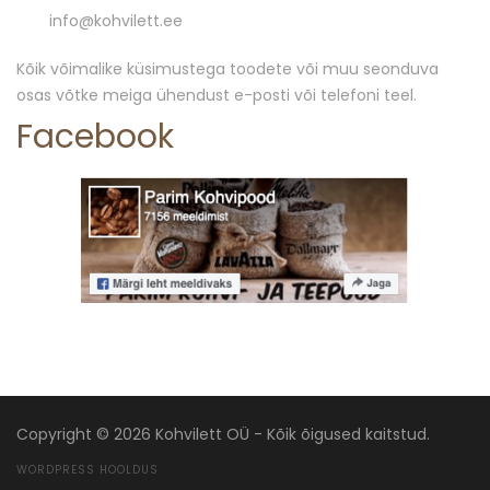
info@kohvilett.ee
Kõik võimalike küsimustega toodete või muu seonduva
osas võtke meiga ühendust e-posti või telefoni teel.
Facebook
Copyright © 2026 Kohvilett OÜ - Kõik õigused kaitstud.
WORDPRESS HOOLDUS